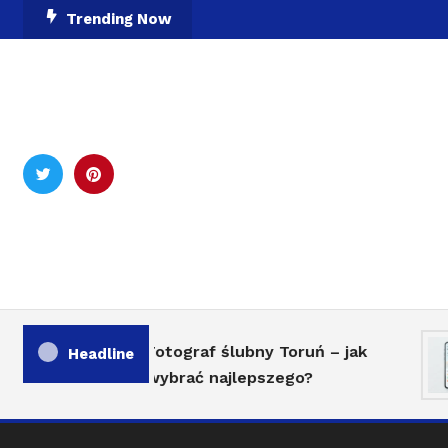
Skip
Trending Now
To
Content
pogod
Fotograf ślubny Toruń – jak
Headline
wybrać najlepszego?