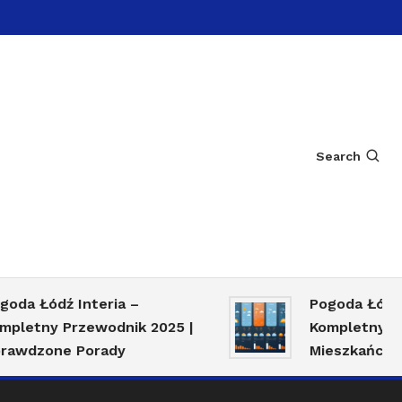
Search
 Łódź Interia –
Pogoda Łódź Wrz
tny Przewodnik 2025 |
Kompletny Przew
zone Porady
Mieszkańców i T