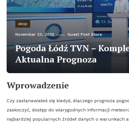
skop
November 23, 2025
Guest Post Store
Pogoda Łódź TVN – Komple
Aktualna Prognoza
Wprowadzenie
Czy zastanawiałeś się kiedyś, dlaczego prognoza pogo
zaskoczyć, dostęp do wiarygodnych informacji meteoro
najbardziej popularnych źródeł danych o warunkach a